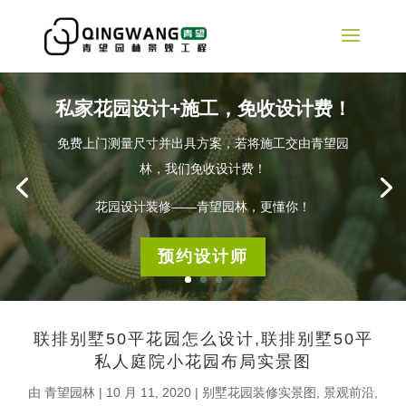
私家花园设计+施工，免收设计费！
免费上门测量尺寸并出具方案，若将施工交由青望园
林，我们免收设计费！
花园设计装修——青望园林，更懂你！
预约设计师
联排别墅50平花园怎么设计,联排别墅50平
私人庭院小花园布局实景图
由
青望园林
|
10 月 11, 2020
|
别墅花园装修实景图
,
景观前沿
,