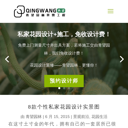
私家花园设计+施工，免收设计费！
免费上门测量尺寸并出具方案，若将施工交由青望园
林，我们免收设计费！
花园设计装修——青望园林，更懂你！
预约设计师
8款个性私家花园设计实景图
由
青望园林
|
6 月 15, 2015
|
景观前沿
,
花园生活
在这寸土寸金的年代，拥有自己的一套居所已很