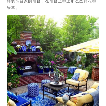
样装饰自家的阳台，在阳台上种上那么些鲜花和
绿草。