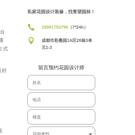
私家花园设计装修，找青望园林！

18981753796
（7*24h）
露台

露
成都市彩叠园1A区20栋3单
元1-2
方式
留言预约花园设计师
顾好
花