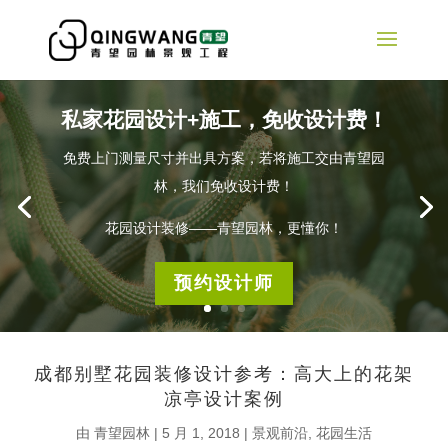
私家花园设计+施工，免收设计费！
免费上门测量尺寸并出具方案，若将施工交由青望园
林，我们免收设计费！
花园设计装修——青望园林，更懂你！
预约设计师
成都别墅花园装修设计参考：高大上的花架
凉亭设计案例
由
青望园林
|
5 月 1, 2018
|
景观前沿
,
花园生活