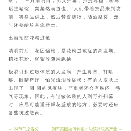
敬”。 “三月清明日，男女扫墓，担提尊榼，轿马
后挂楮锭，粲粲然满道也。”人们带着祭品来到坟
前，将祭品供上，然后焚香烧纸，洒酒祭奠，走
时还要给坟墓添新土。
出游预防花粉过敏
清明前后，花团锦簇，是花粉过敏症的高发期。
植物花粉、柳絮等随风飘扬，
极易引起过敏体质的人发病，产生鼻塞、打喷
嚏、眼睛奇痒、怕光流泪等症状；有的人皮肤上
出现了一团 团的风疹块，严重者还会有胸闷、憋
气等现象。因此，有过敏体质的人到野外扫墓
时，应尽可能避开鲜花盛放的地方，必要时还应
备些抗过敏药。
←
24节气之春分
别墅菜园如何种植才能获得较高产量
→