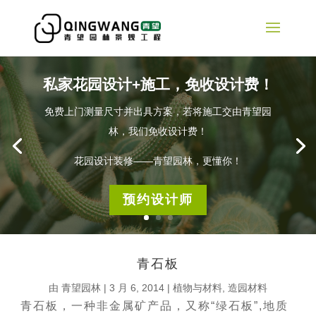
私家花园设计+施工，免收设计费！
免费上门测量尺寸并出具方案，若将施工交由青望园
林，我们免收设计费！
花园设计装修——青望园林，更懂你！
预约设计师
青石板
由
青望园林
|
3 月 6, 2014
|
植物与材料
,
造园材料
青石板，一种非金属矿产品，又称“绿石板”,地质