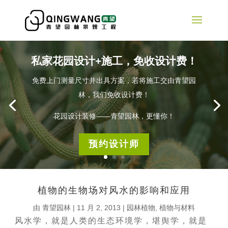
私家花园设计+施工，免收设计费！
免费上门测量尺寸并出具方案，若将施工交由青望园
林，我们免收设计费！
花园设计装修——青望园林，更懂你！
预约设计师
植物的生物场对风水的影响和应用
由
青望园林
|
11 月 2, 2013
|
园林植物
,
植物与材料
风水学，就是人类的生态环境学，堪舆学，就是