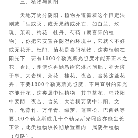
三、植物与阴阳
天地万物分阴阳，植物亦遵循着这个恒定法
则或「生或灭，或无果结或死亡。如白兰、玫
瑰、茉莉、梅花、牡丹、芍药（属喜阳的植
物），你把它安置在阴湿的环境中，它就长不好
或无花开。杜鹃、菊花是喜阳植物，这类植物在
阳光下，要有1800个勒克斯光照度才能开正常之
花，否则，即使你再勤恳给它淋水施肥，亦无济
于事。大岩桐、茶花、桂花、夜合、含笑这些花
卉，不要1800个勒克斯光照度，不用直射的阳光
亦能开花，这类属中性植物。其中茶花、桂花阳
中要阴，夜合、含笑、大岩桐要阴中带阳。文
竹、龟背竹、万年青、绿梦、蓬莱松、巴西铁等
要100个勒克斯或几十个勒克斯光照度亦能生长
正常，此类植物较长期放置室内，属阴生植物
（图略）。