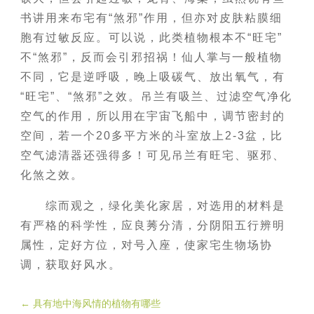
书讲用来布宅有“煞邪”作用，但亦对皮肤粘膜细
胞有过敏反应。可以说，此类植物根本不“旺宅”
不“煞邪”，反而会引邪招祸！仙人掌与一般植物
不同，它是逆呼吸，晚上吸碳气、放出氧气，有
“旺宅”、“煞邪”之效。吊兰有吸兰、过滤空气净化
空气的作用，所以用在宇宙飞船中，调节密封的
空间，若一个20多平方米的斗室放上2-3盆，比
空气滤清器还强得多！可见吊兰有旺宅、驱邪、
化煞之效。
综而观之，绿化美化家居，对选用的材料是
有严格的科学性，应良莠分清，分阴阳五行辨明
属性，定好方位，对号入座，使家宅生物场协
调，获取好风水。
←
具有地中海风情的植物有哪些