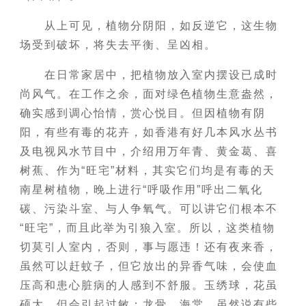
从上可见，植物分阴阳，如反逆它，这生物
场受到破坏，将失去平衡、呈凶相。
在日常家居中，把植物放入室内摆设已成时
尚风气。在工作之余，面对绿色植物生意盎然，
确实感到调心怡情，赏心悦目。但因植物有阴
阳，有些有毒的花卉，如香港有好几本风水丛书
及电视风水节目中，介绍用万年青、黄金葛、喜
树蕉、作为“旺宅”材料，其实它们均是有毒的天
南星树植物，晚上进行“呼吸作用”呼出二氧化
碳、污染斗室、与人争氧气。可以讲它们根本不
“旺宅”，而且此举为引狼入室。所以，这类植物
切莫引人室内，否则，事与愿违！还有夜来香，
虽然可以赶蚊子，但它放出的异香气味，会使血
压高和患心脏病的人感到不舒服。玉绣球，花虽
硕大，但会引起过敏；龙骨、海棠，虽然说有些