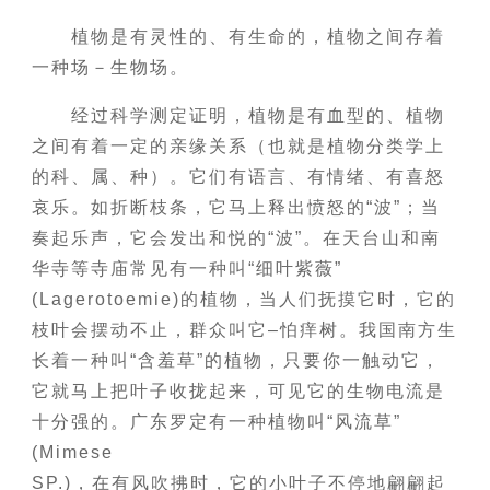
植物是有灵性的、有生命的，植物之间存着
一种场－生物场。
经过科学测定证明，植物是有血型的、植物
之间有着一定的亲缘关系（也就是植物分类学上
的科、属、种）。它们有语言、有情绪、有喜怒
哀乐。如折断枝条，它马上释出愤怒的“波”；当
奏起乐声，它会发出和悦的“波”。在天台山和南
华寺等寺庙常见有一种叫“细叶紫薇”
(Lagerotoemie)的植物，当人们抚摸它时，它的
枝叶会摆动不止，群众叫它–怕痒树。我国南方生
长着一种叫“含羞草”的植物，只要你一触动它，
它就马上把叶子收拢起来，可见它的生物电流是
十分强的。广东罗定有一种植物叫“风流草”
(Mimese
SP.)，在有风吹拂时，它的小叶子不停地翩翩起