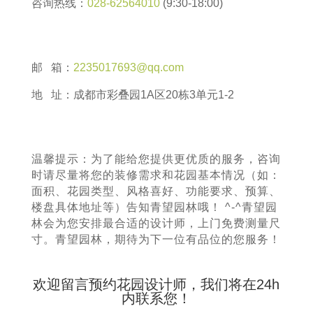
咨询热线：
028-62564010
(9:30-18:00)
邮 箱：
2235017693@qq.com
地 址：成都市彩叠园1A区20栋3单元1-2
温馨提示：为了能给您提供更优质的服务，咨询
时请尽量将您的装修需求和花园基本情况（如：
面积、花园类型、风格喜好、功能要求、预算、
楼盘具体地址等）告知青望园林哦！ ^-^青望园
林会为您安排最合适的设计师，上门免费测量尺
寸。青望园林，期待为下一位有品位的您服务！
欢迎留言预约花园设计师，我们将在24h
内联系您！