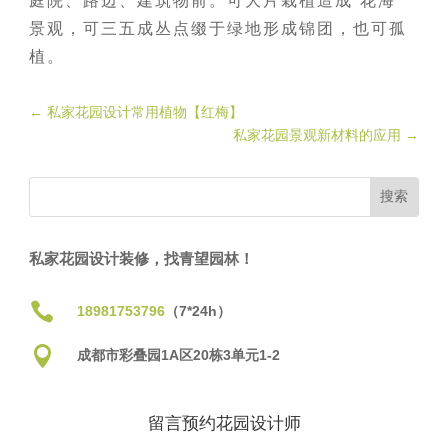
庭院、路边、建筑物前。可大片栽植造成“花海”
景观，可三五成丛点缀于绿地形成锦团，也可孤
植。
←
私家花园设计常用植物【红梅】
私家花园景观新材料的应用
→
私家花园设计装修，找青望园林！

18981753796
（7*24h）

成都市彩叠园1A区20栋3单元1-2
留言预约花园设计师