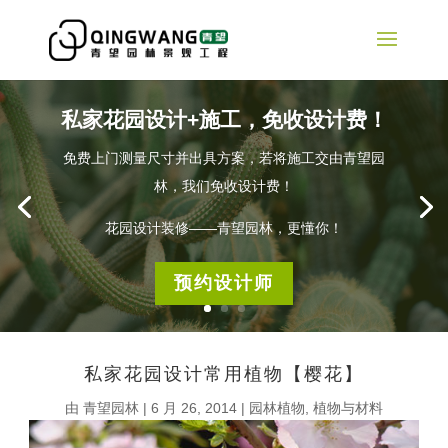
私家花园设计+施工，免收设计费！
免费上门测量尺寸并出具方案，若将施工交由青望园
林，我们免收设计费！
花园设计装修——青望园林，更懂你！
预约设计师
私家花园设计常用植物【樱花】
由
青望园林
|
6 月 26, 2014
|
园林植物
,
植物与材料