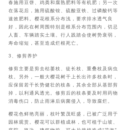
春施用豆饼、鸡粪和腐熟肥料等有机肥；另一次
在落花后，施用硫酸铵、硫酸亚铁、过磷酸钙等
速效肥料。樱花根系分布浅，要求排水透气良
好，因此在树周围特别是根系分布范围内，切忌
人畜、车辆踏实土壤。行人践踏会使树势衰弱，
寿命缩短，甚至造成烂根死亡。
3、修剪养护
修剪主要是剪去枯萎枝、徒长枝、重叠枝及病虫
枝。另外，一般大樱花树干上长出许多枝条时，
应保留若干长势健壮的枝条，其余全部从基部剪
掉，以利通风透光。修剪后的枝条要及时用药物
消毒伤口，防止雨淋后病菌侵入，导致腐烂。
樱花色鲜艳亮丽，枝叶繁茂旺盛，已被广泛用于
园林观赏。樱花可以群植成林，也可植于山坡、