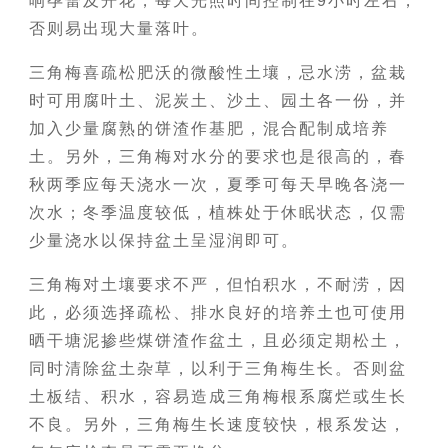
响孕蕾及开花，每天光照时间控制在9小时左右，
否则易出现大量落叶。
三角梅喜疏松肥沃的微酸性土壤，忌水涝，盆栽
时可用腐叶土、泥炭土、沙土、园土各一份，并
加入少量腐熟的饼渣作基肥，混合配制成培养
土。另外，三角梅对水分的要求也是很高的，春
秋两季应每天浇水一次，夏季可每天早晚各浇一
次水；冬季温度较低，植株处于休眠状态，仅需
少量浇水以保持盆土呈湿润即可。
三角梅对土壤要求不严，但怕积水，不耐涝，因
此，必须选择疏松、排水良好的培养土也可使用
晒干塘泥掺些煤饼渣作盆土，且必须定期松土，
同时清除盆土杂草，以利于三角梅生长。否则盆
土板结、积水，容易造成三角梅根系腐烂或生长
不良。另外，三角梅生长速度较快，根系发达，