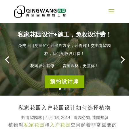
私家花园设计+施工，免收设计费！
免费上门测量尺寸并出具方案，若将施工交由青望园
林，我们免收设计费！
花园设计装修——青望园林，更懂你！
预约设计师
私家花园入户花园设计如何选择植物
由
青望园林
|
4 月 16, 2014
|
造园必知
,
造园知识
植物对
私家花园
和
入户花园
空间起着非常重要的