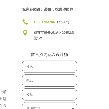
私家花园设计装修，找青望园林！

18981753796
（7*24h）

成都市彩叠园1A区20栋3单
元1-2
留言预约花园设计师
中景
景是
色深