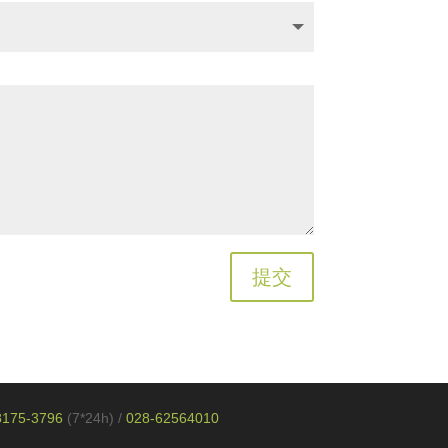
提交
8175-3796
(7*24h)
/
028-62564010