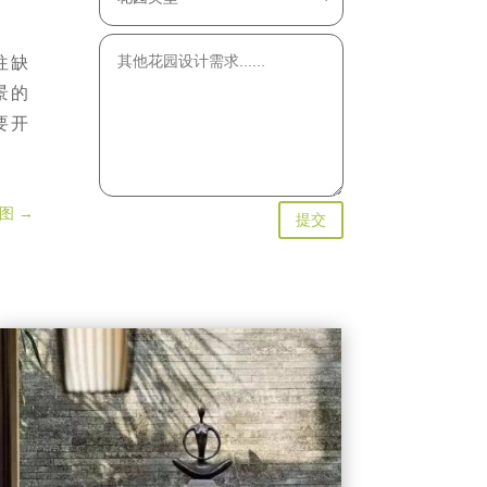
往缺
景的
要开
图
→
提交