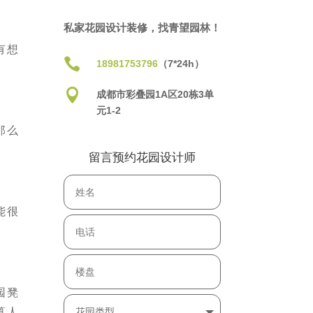
私家花园设计装修，找青望园林！
有想

18981753796
（7*24h）

成都市彩叠园1A区20栋3单
元1-2
那么
留言预约花园设计师
能很
园凳
算人