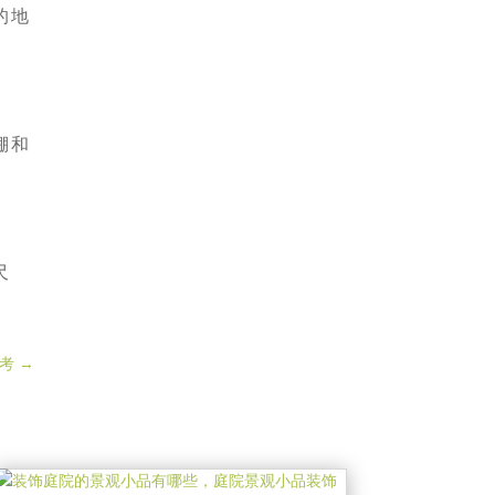
的地
棚和
尺
考
→