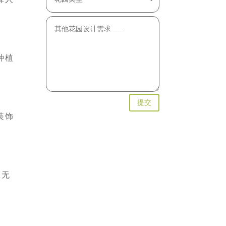
种植
提交
装饰
凳无
。