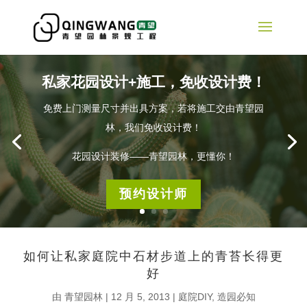
私家花园设计+施工，免收设计费！
免费上门测量尺寸并出具方案，若将施工交由青望园
林，我们免收设计费！
花园设计装修——青望园林，更懂你！
预约设计师
如何让私家庭院中石材步道上的青苔长得更
好
由
青望园林
|
12 月 5, 2013
|
庭院DIY
,
造园必知