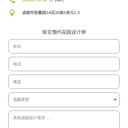

18981753796
（7*24h）

成都市彩叠园1A区20栋3单元1-2
留言预约花园设计师