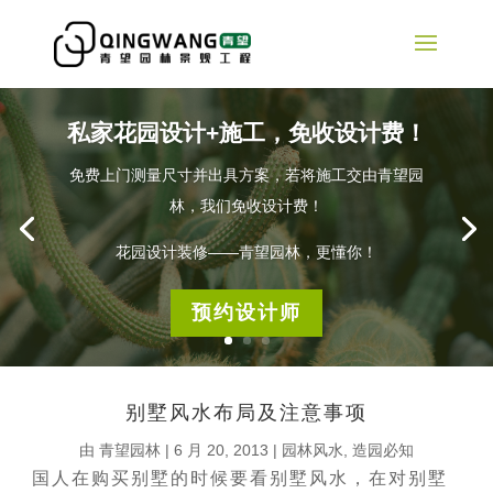
私家花园设计+施工，免收设计费！
免费上门测量尺寸并出具方案，若将施工交由青望园
林，我们免收设计费！
花园设计装修——青望园林，更懂你！
预约设计师
别墅风水布局及注意事项
由
青望园林
|
6 月 20, 2013
|
园林风水
,
造园必知
国人在购买别墅的时候要看别墅风水，在对别墅