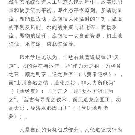
然生态系统创造人工生态系统过程中，应实现能
量和物质流的平衡，即生态平衡原则。所谓能量
流，即能量流动，应包括太阳辐射的平衡，温度
的平衡及风能、水能的集聚与转化等；而物质
流，即物质循环，应包括一切自然资源，如土地
资源、水资源、森林资源等。
风水学理论认为，自然有其普遍规律即“天
道”，它的存在与运作，乃“作为天之祖，为孕育
之尊，顺之则亨，逆之则否”（《黄帝宅经》），
而“山川自然之情，造化之妙，非人力所能为”
（《葬经翼》）；质言之，即“天不可得而为
之”。“盖古有寻龙之伎术，而无造龙之匠工。功
高大禹，导洪水必因山川”（《管氏地理指
蒙》）。
人是自然的有机组成部分，人伦道德或行为