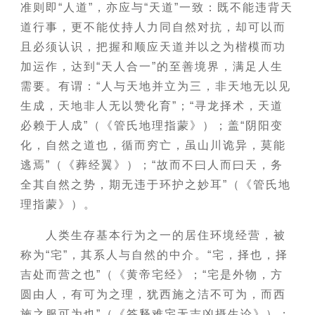
准则即“人道”，亦应与“天道”一致：既不能违背天
道行事，更不能仗持人力同自然对抗，却可以而
且必须认识，把握和顺应天道并以之为楷模而功
加运作，达到“天人合一”的至善境界，满足人生
需要。有谓：“人与天地并立为三，非天地无以见
生成，天地非人无以赞化育”；“寻龙择术，天道
必赖于人成”（《管氏地理指蒙》）；盖“阴阳变
化，自然之道也，循而穷亡，虽山川诡异，莫能
逃焉”（《葬经翼》）；“故而不曰人而曰天，务
全其自然之势，期无违于环护之妙耳”（《管氏地
理指蒙》）。
人类生存基本行为之一的居住环境经营，被
称为“宅”，其系人与自然的中介。“宅，择也，择
吉处而营之也”（《黄帝宅经》；“宅是外物，方
圆由人，有可为之理，犹西施之洁不可为，而西
施之服可为也”（《答释难宅无吉凶摄生论》）；