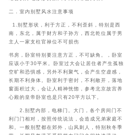
二．室内别墅风水注意事项
1.别墅形状，利于方正，不利歪斜，特别是西
南，东北，属于财方和子孙方，西北乾位属于男
主人一家支柱官禄位不可损伤
书房，卧室特别要注意方正，不可缺角。，卧室
应该小于30平米。卧室过大会让居住者产生孤独
空旷和恐惧感，另外不利聚气，会产生空虚感，
长期不利身体。卧室利于密封，不利敞开，落地
窗面积过大，会让人精神恍惚，参考北京故宫养
心殿的皇帝卧室也是只有20平方以下。
2.别墅内部，电梯门。大门，各个房间门不
利门门相对，按照传统说法，会造成兄弟家庭不
和。一般别墅都在郊外，山风刺人，特别秋冬季