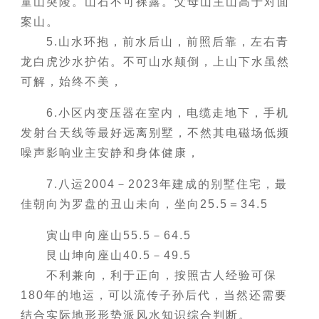
童山突陵。山石不可裸露。父母山主山高于对面
案山。
5.山水环抱，前水后山，前照后靠，左右青
龙白虎沙水护佑。不可山水颠倒，上山下水虽然
可解，始终不美，
6.小区内变压器在室内，电缆走地下，手机
发射台天线等最好远离别墅，不然其电磁场低频
噪声影响业主安静和身体健康，
7.八运2004－2023年建成的别墅住宅，最
佳朝向为罗盘的丑山未向，坐向25.5＝34.5
寅山申向座山55.5－64.5
艮山坤向座山40.5－49.5
不利兼向，利于正向，按照古人经验可保
180年的地运，可以流传子孙后代，当然还需要
结合实际地形形势派风水知识综合判断。