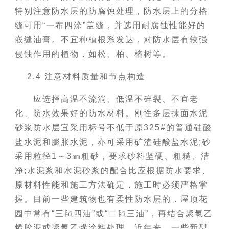
特别注意防水层的防腐蚀处理，防水层上的分格
缝可用“一布四涂”盖缝，并选用耐腐蚀性能好的
嵌缝油膏。不宜种植根系发达，对防水层有较强
侵蚀作用的植物，如松、柏、榕树等。
2.4 注意材料质量和节点构造
应选择高温不流淌、低温不碎裂、不宜老
化、防水效果好的防水材料。刚性多层抹面水泥
砂浆防水层宜采用标号不低于原325#的普通硅酸
盐水泥和膨胀水泥，亦可采用矿渣硅酸盐水泥;砂
采用粒径1～3㎜粗砂，要求砂料坚硬、粗糙、洁
净;水泥浆和水泥砂浆的配合比应根据防水要求、
原材料性能和施工方法确定，施工时必须严格掌
握。目前一些建筑物也有柔性防水层的，屋顶花
园中常有“三毡四油”或“二毡三油”，再结合聚氯乙
烯胶泥或聚氯乙烯涂料处理。近年来，一些新型