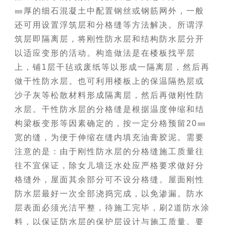
㎜厚的细石混凝土中配置钢丝或钢筋网外，一般
还可用设置浮筑层和分格缝等方法解决。所谓浮
筑层即隔离层，将刚性防水层和结构防水层分开
以适应变形的活动。构造做法是在楼板找平层
上，铺1层干毡或废纸等以形成一隔离层，然后再
做干性防水层。也可利用楼板上的保温隔热层或
沙子灰等松散材料形成隔离层，然后再做刚性防
水层。干性防水层的分格缝是根据温度伸缩和结
构梁板变形等因素确定的，按一定分格预留20㎜
宽的缝，为便于伸缩在缝内填充油膏胶泥。需要
注意的是：由于刚性防水层的分格缝施工质量往
往不宜保证，除女儿墙泛水处应严格要求做好分
格缝外，屋面其余部分可不设分格缝。屋面刚性
防水层最好一次全部浇捣完成，以免渗漏。防水
层表面必须光洁平整，待施工完毕，刷2道防水涂
料，以保证防水层的保护层设计与施工质量。要