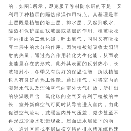
的，如图1所示，即克服了卷材防水层的不足，又
利用了种植层的隔热保温作用特点。其基理是客
土层既是植被的培土层、排水层，又起到吸水、
隔热和保护屋面找坡层或基层的作用。植被吸收
室内排出的二氧化碳，呼出氧气，同时又有吸收
客土层中的水分的作用。因为植被能吸收太阳辐
射的热量，通过光合作用转化为生化能，从而改
变能量存在的形式。此外其表面的反射热小，长
波辐射小，冬季又有良好的保温性能，所以植被
也具有良好的热工性能。通过排气，可将室内的
潮湿水气以及浑浊空气向室外大气排放，所排出
的较温暖且含二氧化碳的空气又有利于植被的生
长，室外新鲜空气可同时从导管进入室内，由此
促进空气流动，减缓室内外气压差，减少甚至不
再形成冷凝水积聚现象。屋面滤水层滤下的雨
水，通过区间找平层纵横交错的排水槽系统迅速