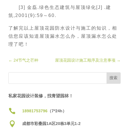
[3] 金磊.绿色生态建筑与屋顶绿化[J] .建
筑,2001(9):59～60.
了解完以上屋顶花园防水设计与施工的知识，相
信您应该知道屋顶漏水怎么办，屋顶漏水怎么处
理了吧！
←
24节气之芒种
屋顶花园设计施工顺序及注意事项
→
私家花园设计装修，找青望园林！

18981753796
（7*24h）

成都市彩叠园1A区20栋3单元1-2