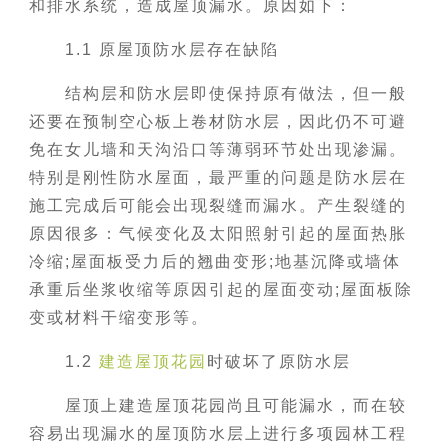
和排水系统，造成屋顶漏水。原因如下：
1.1 原屋顶防水层存在缺陷
结构层和防水层即使保持原有做法，但一般
还要在预制空心板上卷材防水层，因此仍不可避
免在女儿墙和天沟沿口等薄弱环节处出现渗漏。
特别是刚性防水屋面，最严重的问题是防水层在
施工完成后可能会出现裂缝而漏水。产生裂缝的
原因很多：气候变化及太阳照射引起的屋面热胀
冷缩;屋面板受力后的翘曲变形;地基沉降或墙体
承重后坐浆收缩等原因引起的屋面变动;屋面板除
变或材料干缩变形等。
1.2
建造屋顶花园
时破坏了原防水层
屋顶上建造屋顶花园尚且可能漏水，而在较
容易出现漏水的屋顶防水层上进行多项园林工程