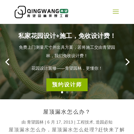
私家花园设计+施工，免收设计费！
免费上门测量尺寸并出具方案，若将施工交由青望园
林，我们免收设计费！
花园设计装修——青望园林，更懂你！
预约设计师
屋顶漏水怎么办？
由
青望园林
|
6 月 17, 2013
|
工程技术
,
造园必知
屋顶漏水怎么办，屋顶漏水怎么处理?赶快来了解