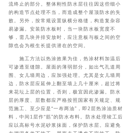
流终止的部分。整体刚性防水层往往因这些细小
的构造节点处理不当，而造成整个屋顶防水的失
败。另外，按常规设置纵横分格缝，构造复杂容
易渗漏。安装防水板时，当一块防水板宽度不
够，需几块并排安放时，应注意板与板之间的空
隙也会为根生长提供潜在的空间。
施工方法以热涂效果为佳，热涂材料加温后
可渗透至缝隙。屋面的薄弱部分，如出气孔道周
围、女儿墙周边，应加强处理。尤其是女儿墙周
边，防水层应延伸上翻至墙上几十厘米，超过将
来花坛上层的位置，否则，极宜因此渗漏。防水
层的厚度、层数都应严格按照国家有关规定、规
范施工、至少应是“一布两油”，即2层热涂油质材
料，中间1层作“筋”的防水布料。防水处理竣工后
应以高标号水泥砂浆抹面，保护防水层。应避免