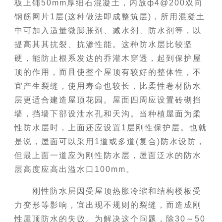
板上铺50mm厚细石混凝土，内放ф4@200双向
钢筋网片1层(这种做法即成整筑层)，所用混凝土
中可加入适量微膨胀剂、减水剂、防水剂等，以
提高其其抗裂、抗渗性能。这种防水层比较坚
硬，能防止根系发达的乔灌木穿透，起到保护屋
顶的作用，而且使整个屋顶有较好的整体性，不
宜产生裂缝，使用寿命也较长，比柔性卷材防水
层更适合建造屋顶花园。屋面四周应设置砖砌挡
墙，挡墙下部设泄水孔和天沟。当种植屋面为柔
性防水层时，上面还应设置1层刚性保护层。也就
是说，屋面可以采用1道或多道(复合)防水设防，
但最上面一道应为刚性防水层，屋面泛水的防水
层高度应高出溢水口100mm。
刚性防水层因受屋顶热胀冷缩和结构楼板受
力变形等影响，宜出现不规则的裂缝，而造成刚
性屋顶防水的失败。为解决这个问题，除30～50