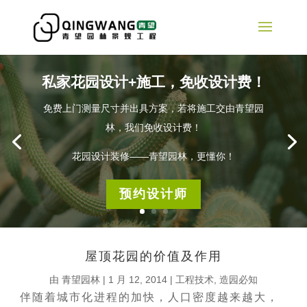
私家花园设计+施工，免收设计费！
免费上门测量尺寸并出具方案，若将施工交由青望园
林，我们免收设计费！
花园设计装修——青望园林，更懂你！
预约设计师
屋顶花园的价值及作用
由
青望园林
|
1 月 12, 2014
|
工程技术
,
造园必知
伴随着城市化进程的加快，人口密度越来越大，