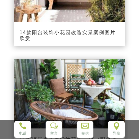
14款阳台装饰小花园改造实景案例图片
欣赏

w


电话
留言
短信
导航