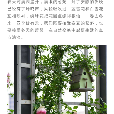
春天时满园盛开，满眼的葱茏，到了安静的夜晚
已经有了蝉鸣声，风轻轻吹过，蓝雪花和白雪花
互相映衬，绣球花把花园点缀得很仙……春去冬
来，四季皆有景，我们既要接受春夏的繁盛，也
要接受冬天的萧瑟，在自然变换中感悟生活的点
点滴滴。