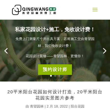
私家花园设计+施工，免收设计费！
免费上门测量尺寸并出具方案，若将施工交由青望园
林，我们免收设计费！
花园设计装修——青望园林，更懂你！
预约设计师
20平米阳台花园如何设计打造，20平米阳台
花园实景图片参考
由
青望园林
|
2 月 18, 2022
|
阳台花园