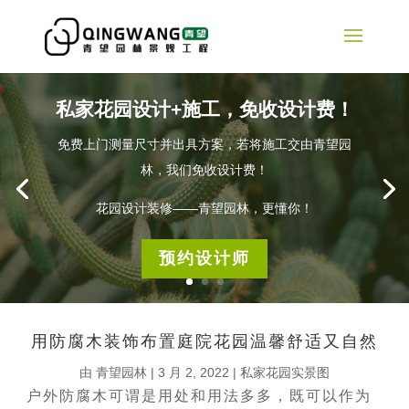
私家花园设计+施工，免收设计费！
免费上门测量尺寸并出具方案，若将施工交由青望园
林，我们免收设计费！
花园设计装修——青望园林，更懂你！
预约设计师
用防腐木装饰布置庭院花园温馨舒适又自然
由
青望园林
|
3 月 2, 2022
|
私家花园实景图
户外防腐木可谓是用处和用法多多，既可以作为