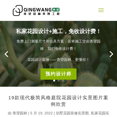
私家花园设计+施工，免收设计费！
免费上门测量尺寸并出具方案，若将施工交由青望园
林，我们免收设计费！
花园设计装修——青望园林，更懂你！
预约设计师
19款现代极简风格庭院花园设计实景图片案
例欣赏
由
青望园林
|
5 月 19, 2022
|
别墅花园装修实景图
,
私家花园实