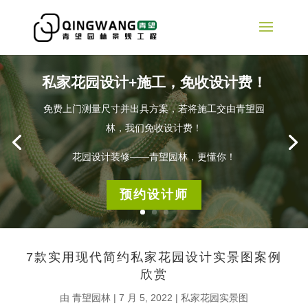
私家花园设计+施工，免收设计费！
免费上门测量尺寸并出具方案，若将施工交由青望园
林，我们免收设计费！
花园设计装修——青望园林，更懂你！
预约设计师
7款实用现代简约私家花园设计实景图案例
欣赏
由
青望园林
|
7 月 5, 2022
|
私家花园实景图