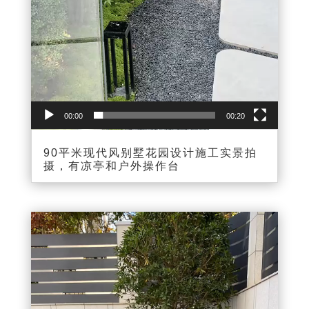
00:00
00:20
90平米现代风别墅花园设计施工实景拍
摄，有凉亭和户外操作台
视
频
播
放
器