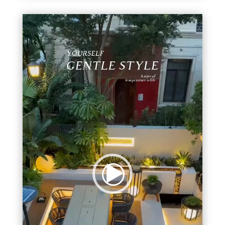
视
频
播
放
器