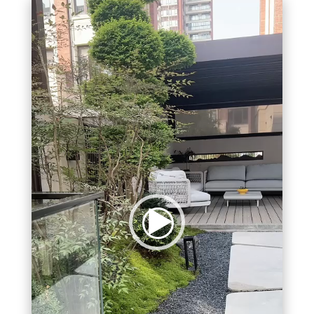
视
频
播
放
器