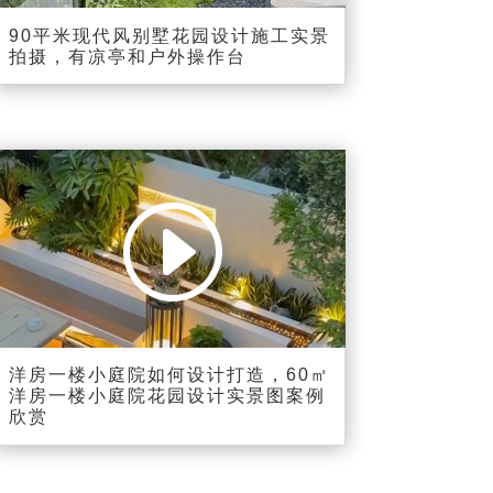
_=7
90平米现代风别墅花园设计施工实景
拍摄，有凉亭和户外操作台
视
Media error: Format(s) not supported or
频
source(s) not found
播
下载文件:
放
https://shortvideo.fangcaoju.com.cn/60%E3%8E%A1%E6%B4%8B%
器
E6%88%BF%E4%B8%80%E6%A5%BC%E5%B0%8F%E5%BA%AD
%E9%99%A2%E8%8A%B1%E5%9B%AD%E8%AE%BE%E8%AE%A
1%E5%AE%9E%E6%99%AF%E5%9B%BE231214.mp4?_=16
洋房一楼小庭院如何设计打造，60㎡
洋房一楼小庭院花园设计实景图案例
欣赏