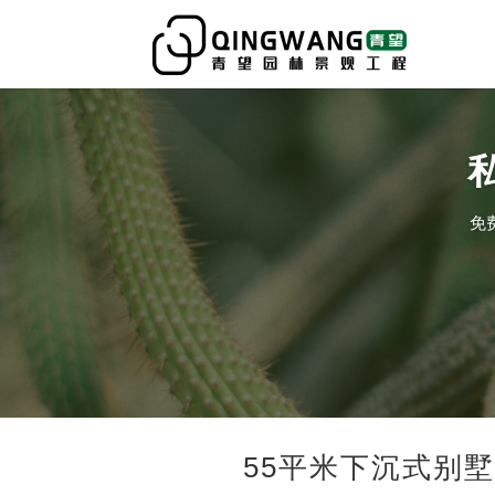
免
55平米下沉式别