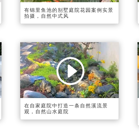
有锦里鱼池的别墅庭院花园案例实景
拍摄，自然中式风
视
Media error: Format(s) not supported or
频
source(s) not found
播
下载文件:
放
https://shortvideo.fangcaoju.com.cn/%E8%87%AA%E7%84%B6%E6
器
%BA%AA%E6%B5%81%E6%99%AF%E8%A7%82%E8%AE%BE%E8
%AE%A1%E6%89%93%E9%80%A0231215.mp4?_=13
在自家庭院中打造一条自然溪流景
观，自然山水庭院