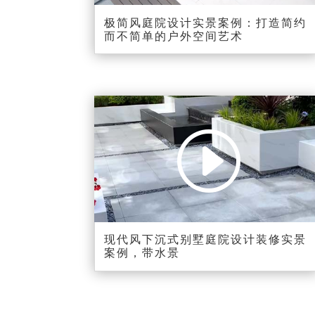
极简风庭院设计实景案例：打造简约
而不简单的户外空间艺术
视
Media error: Format(s) not supported or
频
source(s) not found
播
下载文件:
放
https://shortvideo.fangcaoju.com.cn/%E7%8E%B0%E4%BB%A3%E9
器
%A3%8E%E4%B8%8B%E6%B2%89%E5%BC%8F%E5%88%AB%E5
%A2%85%E5%BA%AD%E9%99%A2%E5%B8%A6%E6%B0%B4%E6
%99%AF231218.mp4?_=10
现代风下沉式别墅庭院设计装修实景
案例，带水景