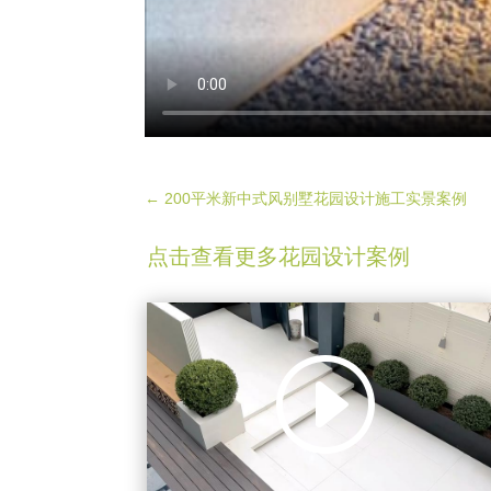
←
200平米新中式风别墅花园设计施工实景案例
点击查看更多花园设计案例
视
Media error: Format(s) not supported or
频
source(s) not found
播
下载文件:
放
https://shortvideo.fangcaoju.com.cn/%E6%9E%81%E7%AE%80%E9
器
%A3%8E%E5%BA%AD%E9%99%A2240411.mp4?_=1