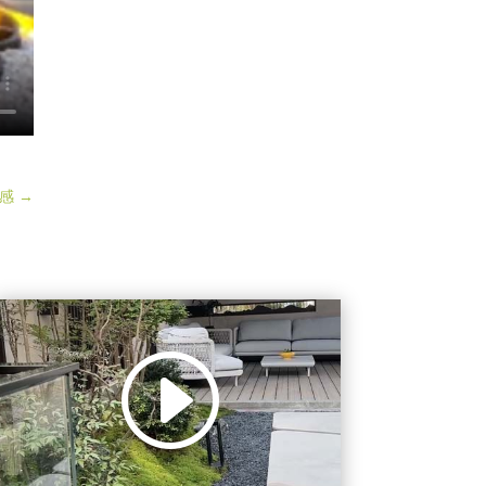
感
→
视
Media error: Format(s) not supported or
频
source(s) not found
播
下载文件:
放
https://shortvideo.fangcaoju.com.cn/90%E5%B9%B3%E7%B1%B3%
器
E7%8E%B0%E4%BB%A3%E9%A3%8E%E5%88%AB%E5%A2%85%
E8%8A%B1%E5%9B%AD%E8%AE%BE%E8%AE%A1%E6%96%BD
%E5%B7%A5%E5%AE%9E%E6%99%AF%E5%9B%BE231221.mp4?