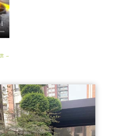
赏
→
视
频
播
放
器