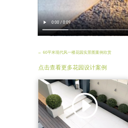
←
60平米现代风一楼花园实景图案例欣赏
点击查看更多花园设计案例
视
频
播
放
器
00:00
00:13