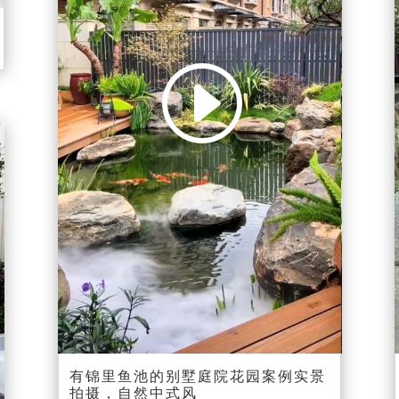
00:00
00:20
有锦里鱼池的别墅庭院花园案例实景
拍摄，自然中式风