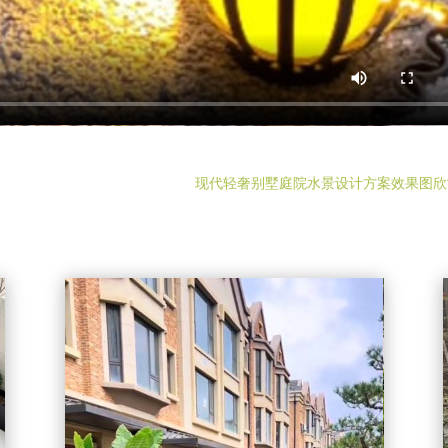
现代轻奢别墅庭院水景设计方案效果图欣
视
频
播
放
器