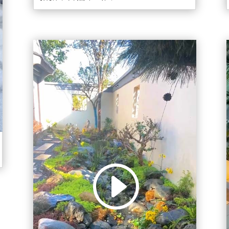
视
频
播
放
器