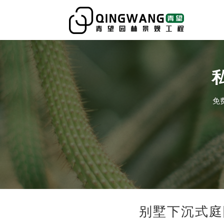
免
别墅下沉式庭