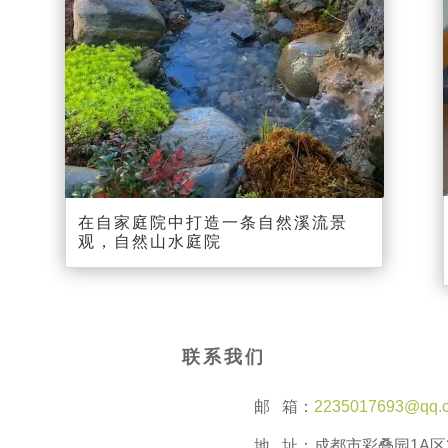
00:00
00:08
在自家庭院中打造一条自然溪流景
观，自然山水庭院
联系我们
邮 箱：
2235017693@qq.
地 址：成都市彩叠园1A区2