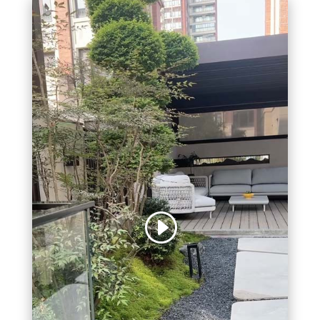
视
频
播
放
器