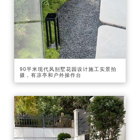
00:00
00:20
90平米现代风别墅花园设计施工实景拍
摄，有凉亭和户外操作台
视
频
播
放
器