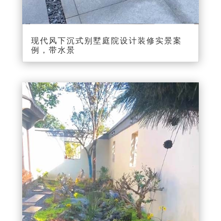
00:00
00:20
现代风下沉式别墅庭院设计装修实景案
例，带水景
视
频
播
放
器