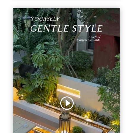
视
频
播
放
器