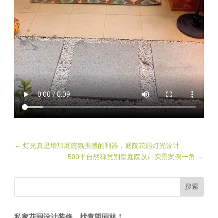
←
灯光真是增加庭院氛围感的利器，庭院花园灯光设计
500平自然禅意别墅庭院设计实景案例一角
→
私家花园设计装修，找青望园林！