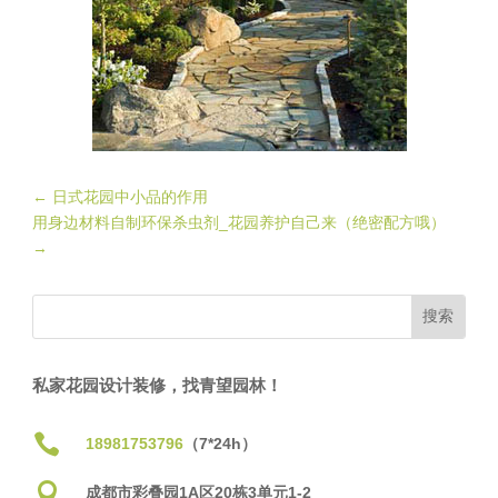
←
日式花园中小品的作用
用身边材料自制环保杀虫剂_花园养护自己来（绝密配方哦）
→
私家花园设计装修，找青望园林！

18981753796
（7*24h）

成都市彩叠园1A区20栋3单元1-2