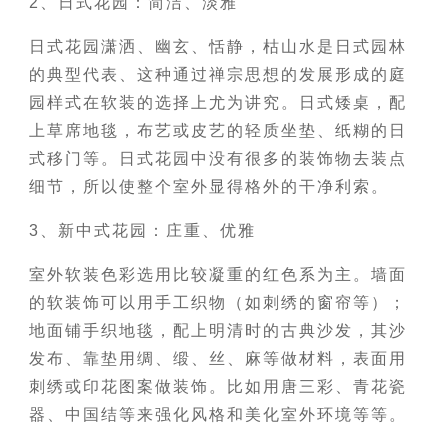
2、日式花园：简洁、淡雅
日式花园潇洒、幽玄、恬静，枯山水是日式园林
的典型代表、这种通过禅宗思想的发展形成的庭
园样式在软装的选择上尤为讲究。日式矮桌，配
上草席地毯，布艺或皮艺的轻质坐垫、纸糊的日
式移门等。日式花园中没有很多的装饰物去装点
细节，所以使整个室外显得格外的干净利索。
3、新中式花园：庄重、优雅
室外软装色彩选用比较凝重的红色系为主。墙面
的软装饰可以用手工织物（如刺绣的窗帘等）；
地面铺手织地毯，配上明清时的古典沙发，其沙
发布、靠垫用绸、缎、丝、麻等做材料，表面用
刺绣或印花图案做装饰。比如用唐三彩、青花瓷
器、中国结等来强化风格和美化室外环境等等。