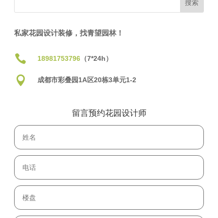
私家花园设计装修，找青望园林！

18981753796
（7*24h）

成都市彩叠园1A区20栋3单元1-2
留言预约花园设计师