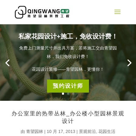
私家花园设计+施工，免收设计费！
免费上门测量尺寸并出具方案，若将施工交由青望园
林，我们免收设计费！
花园设计装修——青望园林，更懂你！
预约设计师
办公室里的热带丛林_办公楼小型园林景观
设计
由
青望园林
|
10 月 17, 2013
|
景观前沿
,
花园生活