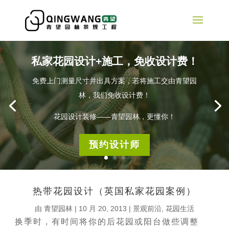
私家花园设计+施工，免收设计费！
免费上门测量尺寸并出具方案，若将施工交由青望园
林，我们免收设计费！
花园设计装修——青望园林，更懂你！
预约设计师
热带花园设计（英国私家花园案例）
由
青望园林
|
10 月 20, 2013
|
景观前沿
,
花园生活
换季时，有时间将你的后花园或阳台做些调整