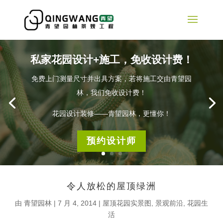
私家花园设计+施工，免收设计费！
免费上门测量尺寸并出具方案，若将施工交由青望园
林，我们免收设计费！
花园设计装修——青望园林，更懂你！
预约设计师
令人放松的屋顶绿洲
由
青望园林
|
7 月 4, 2014
|
屋顶花园实景图
,
景观前沿
,
花园生
活