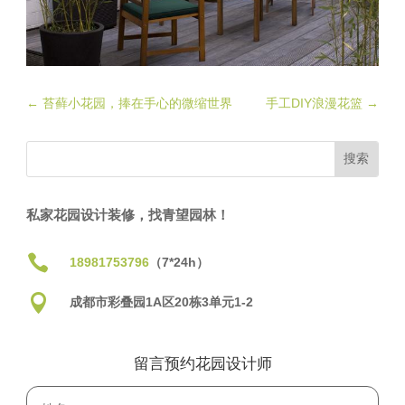
←
苔藓小花园，捧在手心的微缩世界
手工DIY浪漫花篮
→
私家花园设计装修，找青望园林！

18981753796
（7*24h）

成都市彩叠园1A区20栋3单元1-2
留言预约花园设计师