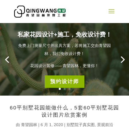
私家花园设计+施工，免收设计费！
免费上门测量尺寸并出具方案，若将施工交由青望园
林，我们免收设计费！
花园设计装修——青望园林，更懂你！
预约设计师
60平别墅花园能做什么，5套60平别墅花园
设计图片欣赏案例
由
青望园林
|
6 月 1, 2020
|
别墅院子真实图
,
景观前沿