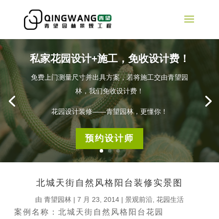
私家花园设计+施工，免收设计费！
免费上门测量尺寸并出具方案，若将施工交由青望园
林，我们免收设计费！
花园设计装修——青望园林，更懂你！
预约设计师
北城天街自然风格阳台装修实景图
由
青望园林
|
7 月 23, 2014
|
景观前沿
,
花园生活
案例名称：北城天街自然风格阳台花园