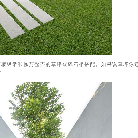
石板经常和修剪整齐的草坪或砾石相搭配。如果说草坪你
了。