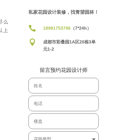
私家花园设计装修，找青望园林！
那么

18981753796
（7*24h）
以上

成都市彩叠园1A区20栋3单
元1-2
留言预约花园设计师