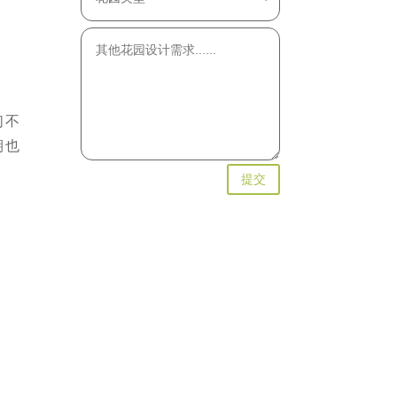
们不
期也
提交