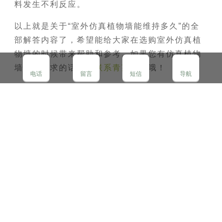
料发生不利反应。
以上就是关于“室外仿真植物墙能维持多久”的全
部解答内容了，希望能给大家在选购室外仿真植
物墙的时候带来帮助和参考。如果您有仿真植物
墙装饰需求的话，请
联系青望园林
哦！
电话
留言
短信
导航
←
室内做仿真植物墙好不好，通过8点了解仿真植物墙有那些
好处
成都仿真植物墙价格，仿真植物墙多少钱一平米，室内外仿真
植物墙价格多少贵吗
→
私家花园设计装修，找青望园林！
18981753796
（7*24h）