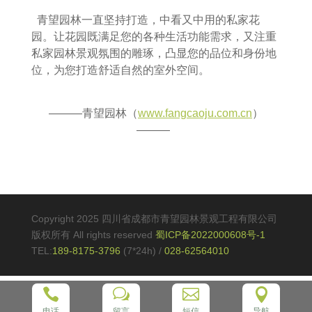
青望园林一直坚持打造，中看又中用的私家花
园。让花园既满足您的各种生活功能需求，又注重
私家园林景观氛围的雕琢，凸显您的品位和身份地
位，为您打造舒适自然的室外空间。
———青望园林（
www.fangcaoju.com.cn
）
———
Copyright 2025 四川省成都市青望园林景观工程有限公司
版权所有 All rights reserved
蜀ICP备2022000608号-1
TEL:
189-8175-3796
(7*24h)
/
028-62564010

w


电话
留言
短信
导航