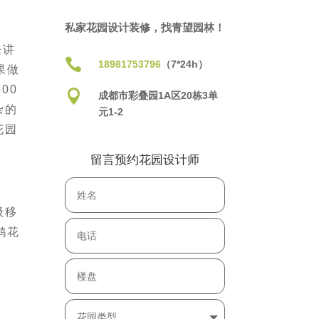
私家花园设计装修，找青望园林！
来讲

18981753796
（7*24h）
果做
00

成都市彩叠园1A区20栋3单
杂的
元1-2
花园
留言预约花园设计师
级移
鹃花