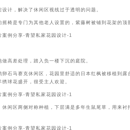
架设计，解决了休闲区视线过于透明的问题。
的摇椅是专门为其他老人设置的，紫藤树被铺到花架的顶
池做高差处理，踏入负一楼下沉的庭院。
鹅卵石马赛克休闲区，花园里舒适的日本红枫被移植到露
羊绣球花盛开，很受主人欢迎。
，休闲区两侧对称种植，下层满是多年生鼠尾草，用来衬