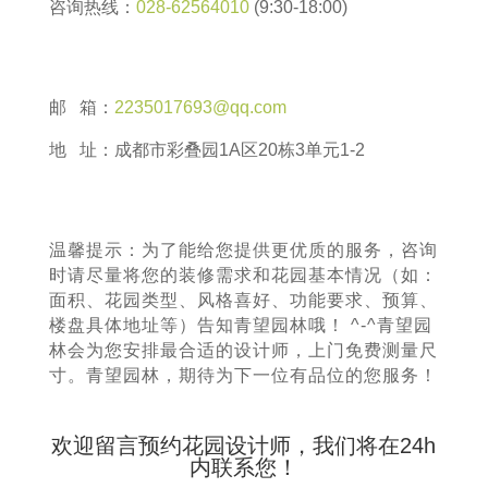
咨询热线：
028-62564010
(9:30-18:00)
邮 箱：
2235017693@qq.com
地 址：成都市彩叠园1A区20栋3单元1-2
温馨提示：为了能给您提供更优质的服务，咨询
时请尽量将您的装修需求和花园基本情况（如：
面积、花园类型、风格喜好、功能要求、预算、
楼盘具体地址等）告知青望园林哦！ ^-^青望园
林会为您安排最合适的设计师，上门免费测量尺
寸。青望园林，期待为下一位有品位的您服务！
欢迎留言预约花园设计师，我们将在24h
内联系您！