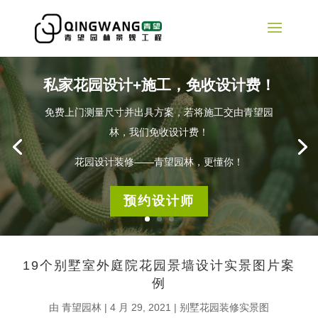
私家花园设计+施工，免收设计费！
免费上门测量尺寸并出具方案，若将施工交由青望园
林，我们免收设计费！
花园设计装修——青望园林，更懂你！
预约设计师
19个别墅室外庭院花园景墙设计实景图片案
例
由
青望园林
|
4 月 29, 2021
|
别墅花园装修实景图