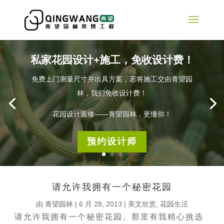
私家花园设计+施工，免收设计费！
免费上门测量尺寸并出具方案，若将施工交由青望园
林，我们免收设计费！
花园设计装修——青望园林，更懂你！
预约设计师
请允许我拥有一个秘密花园
由
青望园林
|
6 月 28, 2013
|
美文欣赏
,
花园生活
请允许我拥有一个秘密花园。那里有我精心挑选