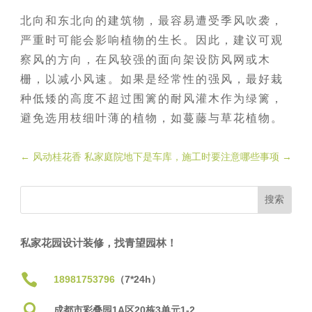
北向和东北向的建筑物，最容易遭受季风吹袭，
严重时可能会影响植物的生长。因此，建议可观
察风的方向，在风较强的面向架设防风网或木
栅，以减小风速。如果是经常性的强风，最好栽
种低矮的高度不超过围篱的耐风灌木作为绿篱，
避免选用枝细叶薄的植物，如蔓藤与草花植物。
←
风动桂花香
私家庭院地下是车库，施工时要注意哪些事项
→
私家花园设计装修，找青望园林！

18981753796
（7*24h）

成都市彩叠园1A区20栋3单元1-2