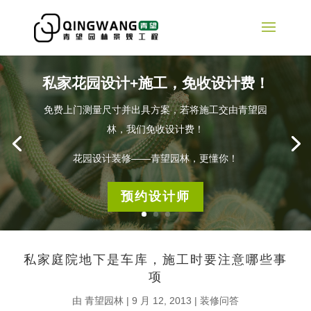
私家花园设计+施工，免收设计费！
免费上门测量尺寸并出具方案，若将施工交由青望园
林，我们免收设计费！
花园设计装修——青望园林，更懂你！
预约设计师
私家庭院地下是车库，施工时要注意哪些事
项
由
青望园林
|
9 月 12, 2013
|
装修问答