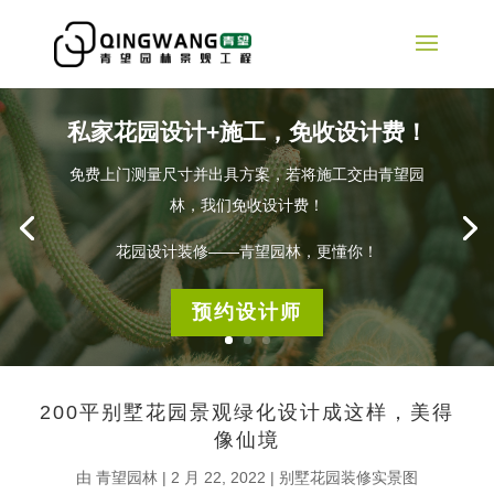
私家花园设计+施工，免收设计费！
免费上门测量尺寸并出具方案，若将施工交由青望园
林，我们免收设计费！
花园设计装修——青望园林，更懂你！
预约设计师
200平别墅花园景观绿化设计成这样，美得
像仙境
由
青望园林
|
2 月 22, 2022
|
别墅花园装修实景图