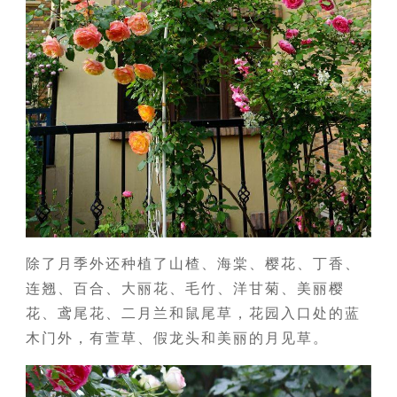
除了月季外还种植了山楂、海棠、樱花、丁香、
连翘、百合、大丽花、毛竹、洋甘菊、美丽樱
花、鸢尾花、二月兰和鼠尾草，花园入口处的蓝
木门外，有萱草、假龙头和美丽的月见草。