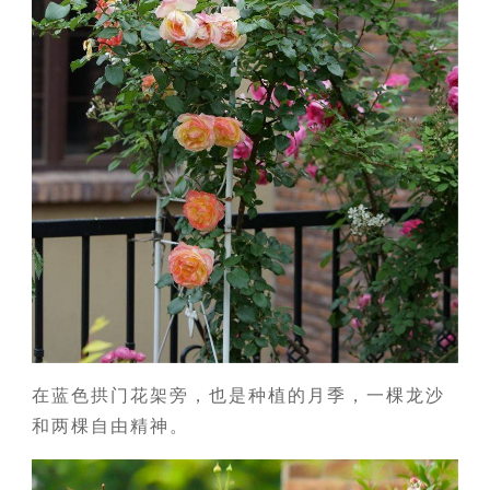
在蓝色拱门花架旁，也是种植的月季，一棵龙沙
和两棵自由精神。