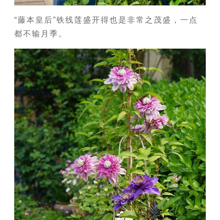
“藤本皇后”铁线莲盛开得也是非常之茂盛，一点
都不输月季。