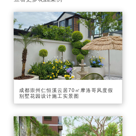
成都崇州仁恒溪云居70㎡摩洛哥风度假
别墅花园设计施工实景图