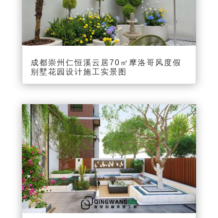
成都崇州仁恒溪云居70㎡摩洛哥风度假
别墅花园设计施工实景图