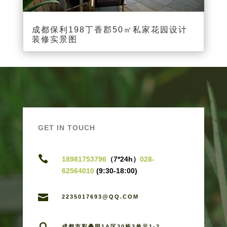
成都保利198丁香郡50㎡私家花园设计
装修实景图
GET IN TOUCH

18981753796
（7*24h）
028-
62564010
(9:30-18:00)

2235017693@QQ.COM
成都市彩叠园1A区20栋3单元1-2