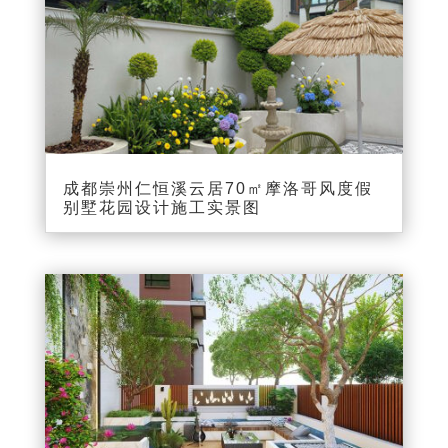
成都崇州仁恒溪云居70㎡摩洛哥风度假
别墅花园设计施工实景图