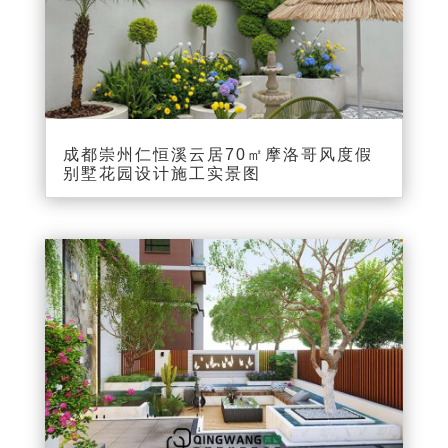
成都崇州仁恒溪云居70㎡摩洛哥风度假
别墅花园设计施工实景图