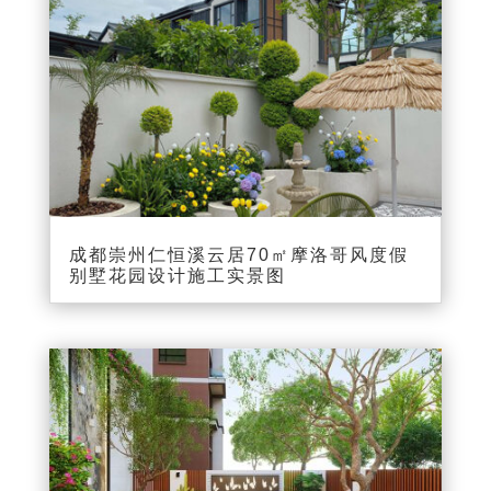
成都崇州仁恒溪云居70㎡摩洛哥风度假
别墅花园设计施工实景图