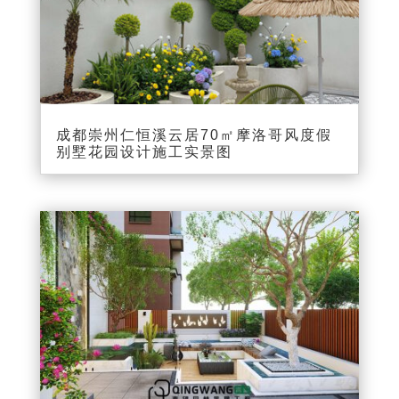
成都崇州仁恒溪云居70㎡摩洛哥风度假
别墅花园设计施工实景图