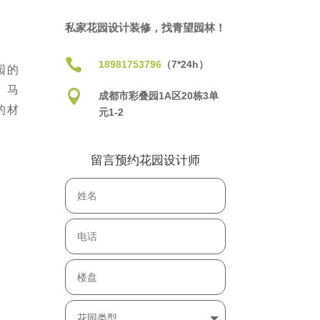
私家花园设计装修，找青望园林！

18981753796
（7*24h）
园的
、马

成都市彩叠园1A区20栋3单
的材
元1-2
留言预约花园设计师