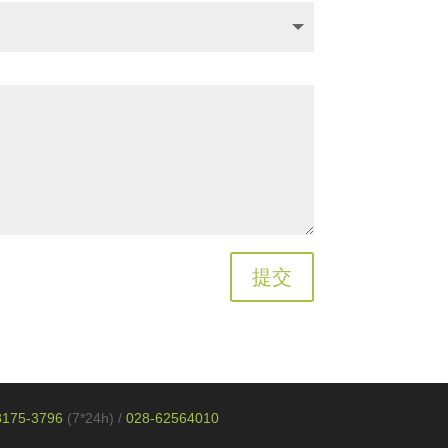
提交
8175-3796
(7*24h)
/
028-62564010