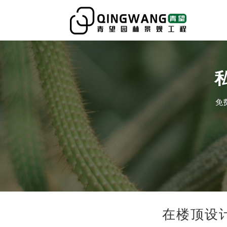
免
在楼顶设