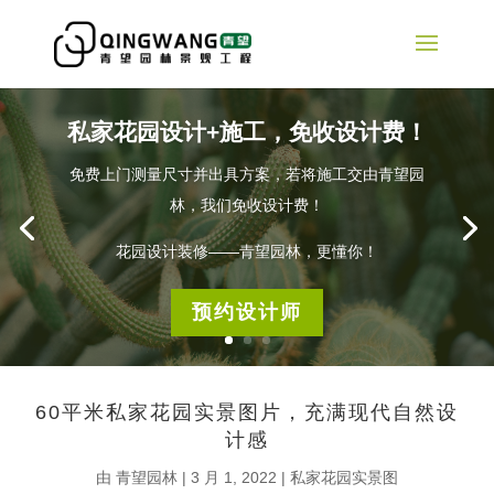
私家花园设计+施工，免收设计费！
免费上门测量尺寸并出具方案，若将施工交由青望园
林，我们免收设计费！
花园设计装修——青望园林，更懂你！
预约设计师
60平米私家花园实景图片，充满现代自然设
计感
由
青望园林
|
3 月 1, 2022
|
私家花园实景图